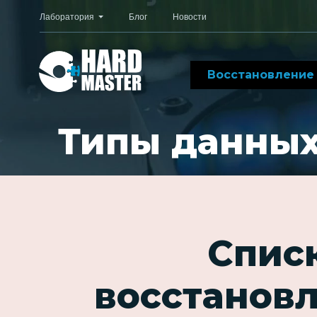
Лаборатория
Блог
Новости
Восстановление
Типы данны
Спис
восстанов