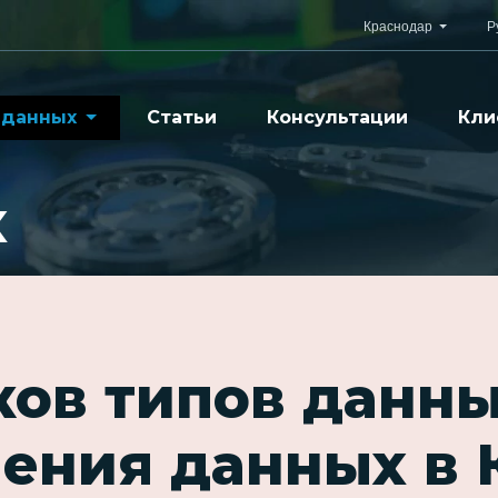
Краснодар
Р
 данных
Статьи
Консультации
Кли
х
ков типов данны
ления данных в 